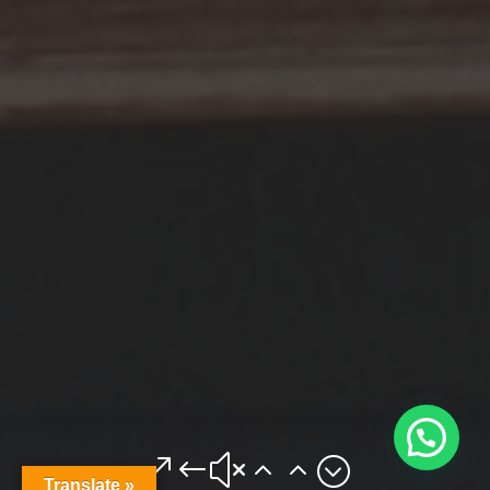
&#x22;
Translate »