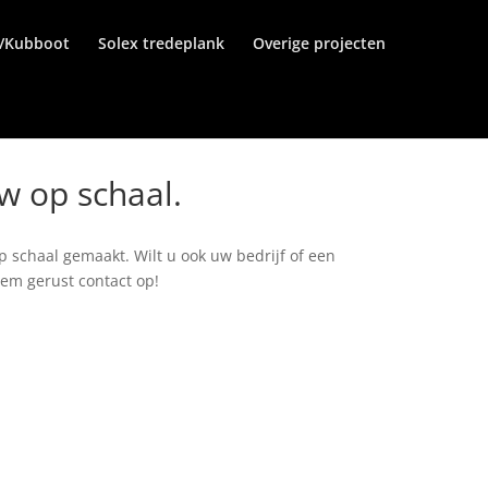
r/Kubboot
Solex tredeplank
Overige projecten
w op schaal.
 schaal gemaakt. Wilt u ook uw bedrijf of een
em gerust contact op!