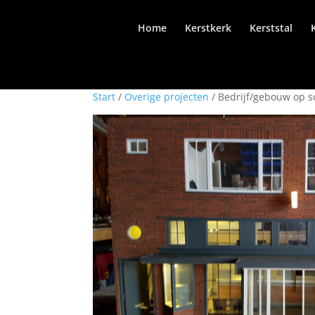
Home
Kerstkerk
Kerststal
Start
/
Overige projecten
/ Bedrijf/gebouw op s