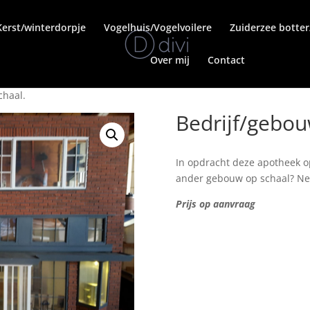
Kerst/winterdorpje
Vogelhuis/Vogelvoilere
Zuiderzee botte
Over mij
Contact
chaal.
Bedrijf/gebou
In opdracht deze apotheek op
ander gebouw op schaal? Ne
Prijs op aanvraag